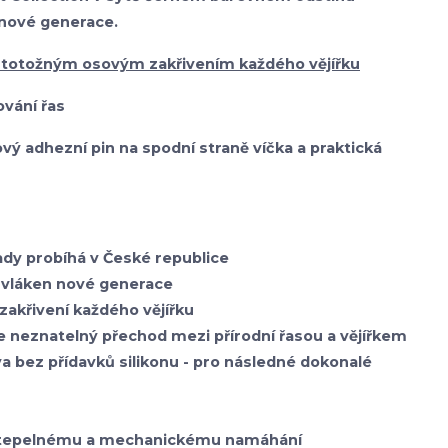
 nové generace.
 totožným osovým zakřivením každého vějířku
vání řas
onový adhezní pin na spodní straně víčka a praktická
sady probíhá v České republice
vláken nové generace
zakřivení každého vějířku
je neznatelný přechod mezi přírodní řasou a vějířkem
va bez přídavků silikonu - pro následné dokonalé
i tepelnému a mechanickému namáhání