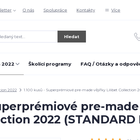
letter
O nás
Spolupráce
Kontakty
Více
Hledat
n 2022
Školící programy
FAQ / Otázky a odpově
tion 2022
1.100 kusů - Superprémiové pre-made vějířky Lilibet Collecti
Superprémiové pre-made v
ection 2022 (STANDARD