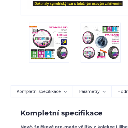
Kompletní specifikace
Parametry
Hodn
Kompletní specifikace
Nové, špičkově pre-made vějířky z kolekce Lili