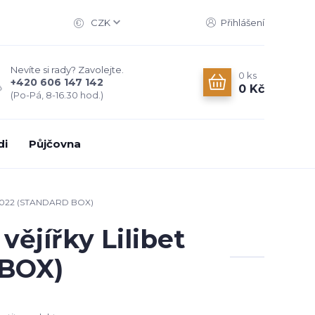
CZK
Přihlášení
Nevíte si rady? Zavolejte.
0
ks
+420 606 147 142
0 Kč
(Po-Pá, 8-16.30 hod.)
di
Půjčovna
on 2022 (STANDARD BOX)
ějířky Lilibet
 BOX)