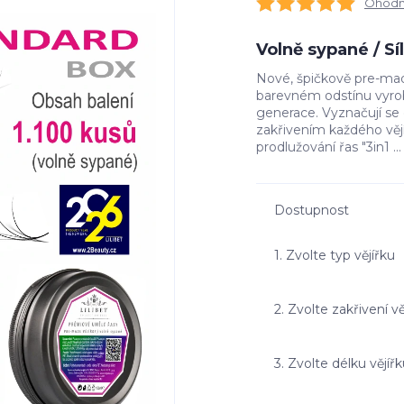
Ohodno
Volně sypané / S
Nové, špičkově pre-made
barevném odstínu vyrob
generace. Vyznačují s
zakřivením každého vě
prodlužování řas "3in1 ..
Dostupnost
1. Zvolte typ vějířku
2. Zvolte zakřivení vě
3. Zvolte délku vějíř