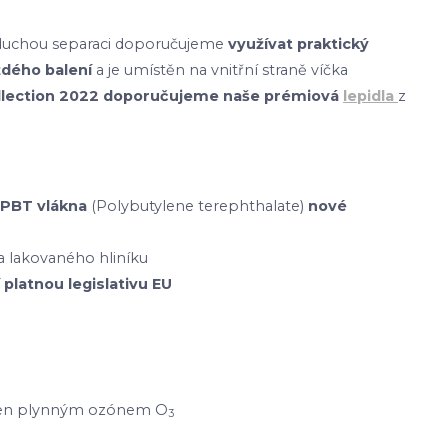
dnoduchou separaci doporučujeme
využívat praktický
ždého balení
a je umístěn na vnitřní straně víčka
ollection 2022 doporučujeme naše prémiová
lepidla
z
PBT vlákna
(Polybutylene terephthalate)
nové
 lakovaného hliníku
 platnou legislativu EU
etřen plynným ozónem O
3