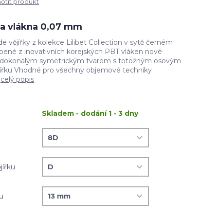
tit produkt
íla vlákna 0,07 mm
 vějířky z kolekce Lilibet Collection v sytě černém
ené z inovativních korejských PBT vláken nové
e dokonalým symetrickým tvarem s totožným osovým
jířku Vhodné pro všechny objemové techniky
.
celý popis
Skladem - dodání 1 - 3 dny
jířku
ku