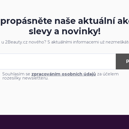
propásněte naše aktuální ak
slevy a novinky!
e u 2Beauty.cz nového? S aktuálními informacemi už nezmeškáte
P
Souhlasím se
zpracováním osobních údajů
za účelem
rozesílky newsletteru.