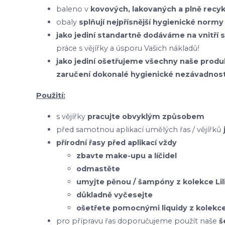
baleno v
kovových, lakovaných a plně recy
obaly
splňují nejpřísnější hygienické normy
jako jediní standartně dodáváme na vnitří 
práce s vějířky a úsporu Vašich nákladů!
jako jediní ošetřujeme všechny naše pr
zaručení dokonalé hygienické nezávadnost
Použití:
s vějířky
pracujte obvyklým způsobem
před samotnou aplikací umělých řas / vějířků
přírodní řasy před aplikací vždy
zbavte make-upu a líčidel
odmastěte
umyjte pěnou / šampóny z kolekce Lil
důkladně vyčesejte
ošetřete pomocnými liquidy z kolekce 
pro přípravu řas doporučujeme použít naše
š