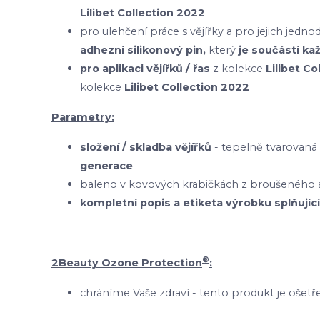
Lilibet Collection 2022
pro ulehčení práce s vějířky a pro jejich je
adhezní silikonový pin,
který
je součástí ka
pro aplikaci vějířků / řas
z kolekce
Lilibet C
kolekce
Lilibet Collection 2022
Parametry:
složení / skladba vějířků
- tepelně tvarovaná
generace
baleno v kovových krabičkách z broušeného a
kompletní popis a etiketa výrobku splňující
®
2Beauty Ozone Protection
:
chráníme Vaše zdraví - tento produkt je oš