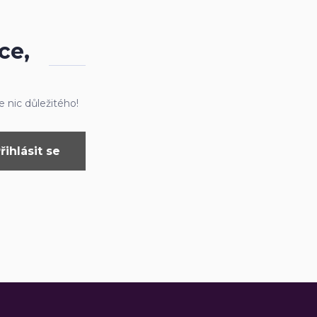
ce,
 nic důležitého!
řihlásit se