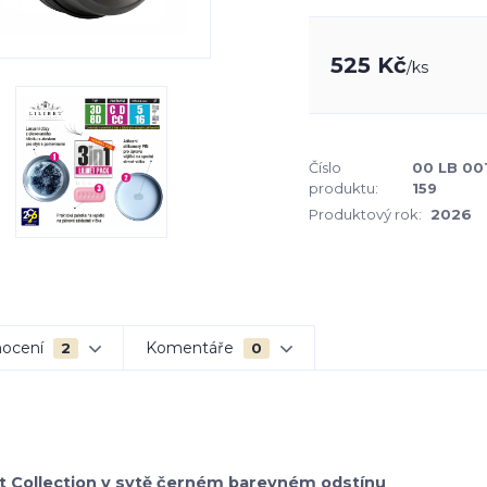
525 Kč
/
ks
Číslo
00 LB 00
produktu:
159
Produktový rok:
2026
ocení
Komentáře
2
0
bet Collection v sytě černém barevném odstínu