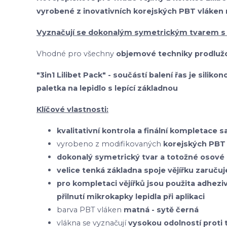
vyrobené z inovativních korejských PBT vláken
Vyznačují se dokonalým symetrickým tvarem s
Vhodné pro všechny
objemové techniky prodlužo
"3in1 Lilibet Pack" - součástí balení řas je silik
paletka na lepidlo s lepící základnou
Klíčové vlastnosti:
kvalitativní kontrola a finální kompletace 
vyrobeno z modifikovaných
korejských
PBT 
dokonalý symetrický tvar a totožné osové 
velice tenká základna spoje vějířku zaruču
pro kompletaci vějířků jsou použita adhezi
přilnutí mikrokapky lepidla při aplikaci
barva PBT vláken
matná - sytě černá
vlákna se vyznačují
vysokou odolností prot