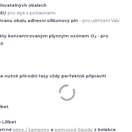
klovatelných obalech
 EU
pro styk s potravinami
stranu obalu adhesní silikonový pin
- pro ulehčení Vaší
odukty koncentrovaným plynným ozónem O
- pro
3
i!
je nutné přírodní řasy vždy perfektně připravit!
ibet
Lilibet
etrné
pěny / šampóny
a
pomocné liquidy
z kolekce