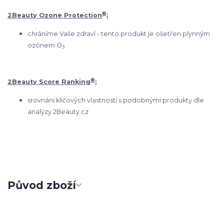
®
2Beauty Ozone Protection
:
chráníme Vaše zdraví - tento produkt je ošetřen plynným
ozónem O
3
®
2Beauty Score Ranking
:
srovnání klíčových vlastností s podobnými produkty dle
analýzy 2Beauty.cz
Původ zboží