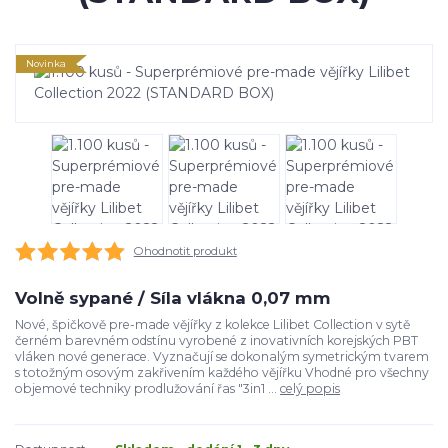
Novinka
Ohodnotit produkt
Volně sypané / Síla vlákna 0,07 mm
Nové, špičkově pre-made vějířky z kolekce Lilibet Collection v sytě
černém barevném odstínu vyrobené z inovativních korejských PBT
vláken nové generace. Vyznačují se dokonalým symetrickým tvarem
s totožným osovým zakřivením každého vějířku Vhodné pro všechny
objemové techniky prodlužování řas "3in1 ...
celý popis