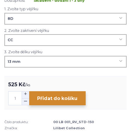
Dostupnost
Skladem - dodání 1 - 3 dny
1. Zvolte typ vějířku
2. Zvolte zakřivení vějířku
3. Zvolte délku vějířku
525 Kč
/
ks
Přidat do košíku
Číslo produktu:
00 LB 001_RV_STD-150
Značka:
Lilibet Collection