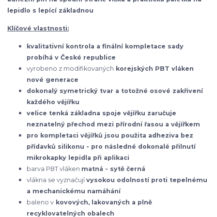
lepidlo s lepící základnou
Klíčové vlastnosti:
kvalitativní kontrola a finální kompletace sady
probíhá v České republice
vyrobeno z modifikovaných
korejských
PBT vláken
nové generace
dokonalý symetrický tvar a totožné osové zakřivení
každého vějířku
velice tenká základna spoje vějířku zaručuje
neznatelný přechod mezi přírodní řasou a vějířkem
pro kompletaci vějířků jsou použita adheziva bez
přídavků silikonu - pro následné dokonalé přilnutí
mikrokapky lepidla při aplikaci
barva PBT vláken
matná - sytě černá
vlákna se vyznačují
vysokou odolností proti tepelnému
a mechanickému namáhání
baleno v
kovových, lakovaných a plně
recyklovatelných obalech