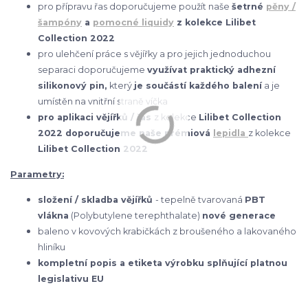
pro přípravu řas doporučujeme použít naše
šetrné
pěny /
šampóny
a
pomocné liquidy
z kolekce Lilibet
Collection 2022
pro ulehčení práce s vějířky a pro jejich jednoduchou
separaci doporučujeme
využívat praktický adhezní
silikonový pin,
který
je součástí každého balení
a je
umístěn na vnitřní straně víčka
pro aplikaci vějířků / řas
z kolekce
Lilibet Collection
2022 doporučujeme naše prémiová
lepidla
z kolekce
Lilibet Collection 2022
Parametry:
složení / skladba vějířků
- tepelně tvarovaná
PBT
vlákna
(Polybutylene terephthalate)
nové generace
baleno v kovových krabičkách z broušeného a lakovaného
hliníku
kompletní popis a etiketa výrobku splňující platnou
legislativu EU