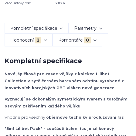
Produktový rok:
2026
Kompletní specifikace
Parametry
Hodnocení
2
Komentáře
0
Kompletní specifikace
Nové, špičkově pre-made vějířky z kolekce Lilibet
Collection v sytě černém barevném odstínu vyrobené z
inovativních korejských PBT vláken nové generace.
Vyznačují se dokonalým symetrickým tvarem s totožným
osovým zakřivením každého vějířku
Vhodné pro všechny
objemové techniky prodlužování řas
"3in1 Lilibet Pack" - součástí balení řas je silikonový
adhezní pin na spodní straně víčka a praktická paletka na