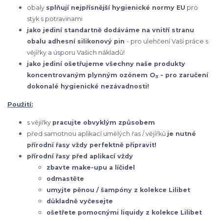
obaly
splňují nejpřísnější hygienické normy EU
pro
styk s potravinami
jako jediní standartně dodáváme na vnitří stranu
obalu adhesní silikonový pin
- pro ulehčení Vaší práce s
vějířky a úsporu Vašich nákladů!
jako jediní ošetřujeme všechny naše produkty
koncentrovaným plynným ozónem O
- pro zaručení
3
dokonalé hygienické nezávadnosti!
Použití:
s vějířky
pracujte obvyklým způsobem
před samotnou aplikací umělých řas / vějířků
je nutné
přírodní řasy vždy perfektně připravit!
přírodní řasy před aplikací vždy
zbavte make-upu a líčidel
odmastěte
umyjte pěnou / šampóny z kolekce Lilibet
důkladně vyčesejte
ošetřete pomocnými liquidy z kolekce Lilibet