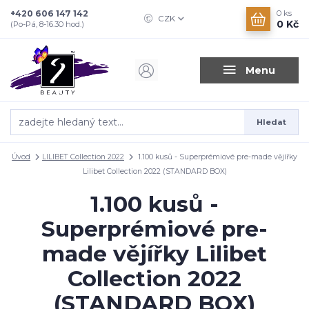
+420 606 147 142
0
ks
CZK
0 Kč
(Po-Pá, 8-16.30 hod.)
Menu
Hledat
Úvod
LILIBET Collection 2022
1.100 kusů - Superprémiové pre-made vějířky
Lilibet Collection 2022 (STANDARD BOX)
1.100 kusů -
Superprémiové pre-
made vějířky Lilibet
Collection 2022
(STANDARD BOX)