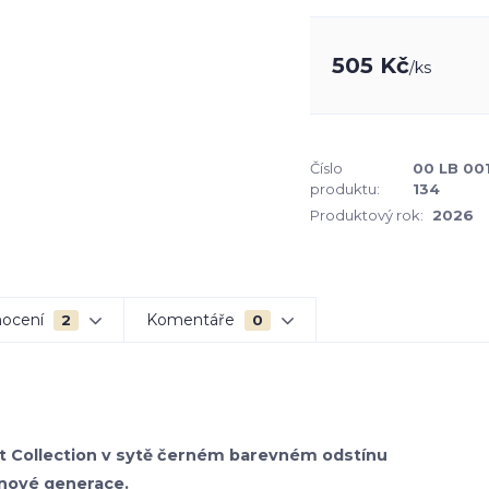
505 Kč
/
ks
Číslo
00 LB 00
produktu:
134
Produktový rok:
2026
ocení
Komentáře
2
0
bet Collection v sytě černém barevném odstínu
 nové generace.