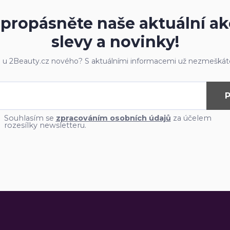
propásněte naše aktuální ak
slevy a novinky!
e u 2Beauty.cz nového? S aktuálními informacemi už nezmeškáte
P
Souhlasím se
zpracováním osobních údajů
za účelem
rozesílky newsletteru.