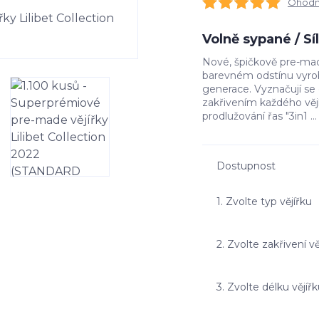
Ohodno
Volně sypané / S
Nové, špičkově pre-made
barevném odstínu vyrob
generace. Vyznačují s
zakřivením každého vě
prodlužování řas "3in1 ..
Dostupnost
1. Zvolte typ vějířku
2. Zvolte zakřivení vě
3. Zvolte délku vějíř