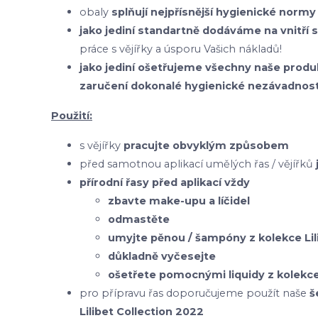
obaly
splňují nejpřísnější hygienické normy
jako jediní standartně dodáváme na vnitří 
práce s vějířky a úsporu Vašich nákladů!
jako jediní ošetřujeme všechny naše pr
zaručení dokonalé hygienické nezávadnost
Použití:
s vějířky
pracujte obvyklým způsobem
před samotnou aplikací umělých řas / vějířků
přírodní řasy před aplikací vždy
zbavte make-upu a líčidel
odmastěte
umyjte pěnou / šampóny z kolekce Lil
důkladně vyčesejte
ošetřete pomocnými liquidy z kolekce 
pro přípravu řas doporučujeme použít naše
š
Lilibet Collection 2022