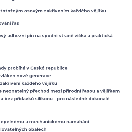
 totožným osovým zakřivením každého vějířku
vání řas
onový adhezní pin na spodní straně víčka a praktická
sady probíhá v České republice
vláken nové generace
zakřivení každého vějířku
je neznatelný přechod mezi přírodní řasou a vějířkem
va bez přídavků silikonu - pro následné dokonalé
i tepelnému a mechanickému namáhání
klovatelných obalech