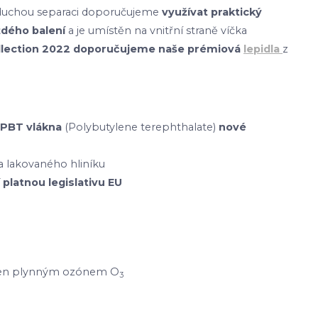
dnoduchou separaci doporučujeme
využívat praktický
ždého balení
a je umístěn na vnitřní straně víčka
ollection 2022 doporučujeme naše prémiová
lepidla
z
PBT vlákna
(Polybutylene terephthalate)
nové
 lakovaného hliníku
 platnou legislativu EU
etřen plynným ozónem O
3