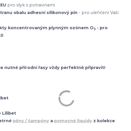
 EU
pro styk s potravinami
stranu obalu adhesní silikonový pin
- pro ulehčení Vaší
odukty koncentrovaným plynným ozónem O
- pro
3
i!
je nutné přírodní řasy vždy perfektně připravit!
ibet
Lilibet
etrné
pěny / šampóny
a
pomocné liquidy
z kolekce