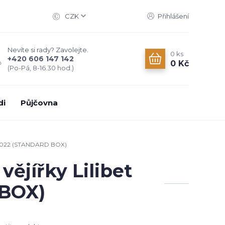
CZK
Přihlášení
Nevíte si rady? Zavolejte.
0
ks
+420 606 147 142
0 Kč
(Po-Pá, 8-16.30 hod.)
di
Půjčovna
on 2022 (STANDARD BOX)
ějířky Lilibet
 BOX)