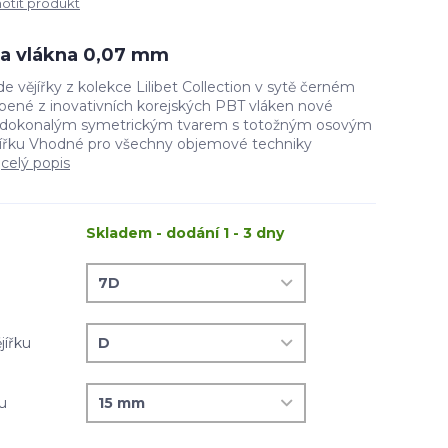
tit produkt
íla vlákna 0,07 mm
 vějířky z kolekce Lilibet Collection v sytě černém
ené z inovativních korejských PBT vláken nové
e dokonalým symetrickým tvarem s totožným osovým
jířku Vhodné pro všechny objemové techniky
.
celý popis
Skladem - dodání 1 - 3 dny
jířku
ku