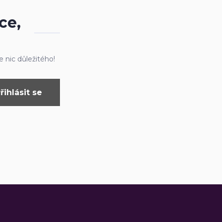
ce,
 nic důležitého!
řihlásit se