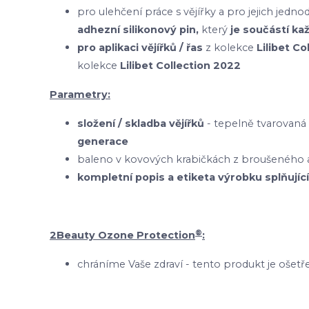
pro ulehčení práce s vějířky a pro jejich je
adhezní silikonový pin,
který
je součástí ka
pro aplikaci vějířků / řas
z kolekce
Lilibet C
kolekce
Lilibet Collection 2022
Parametry:
složení / skladba vějířků
- tepelně tvarovaná
generace
baleno v kovových krabičkách z broušeného a
kompletní popis a etiketa výrobku splňující
®
2Beauty Ozone Protection
:
chráníme Vaše zdraví - tento produkt je oš