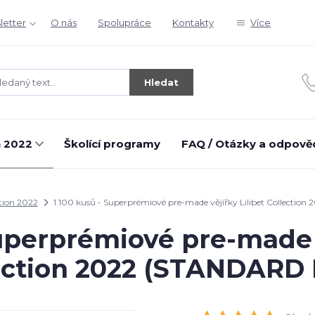
letter
O nás
Spolupráce
Kontakty
Více
Hledat
n 2022
Školící programy
FAQ / Otázky a odpově
tion 2022
1.100 kusů - Superprémiové pre-made vějířky Lilibet Collecti
Superprémiové pre-made v
ection 2022 (STANDARD