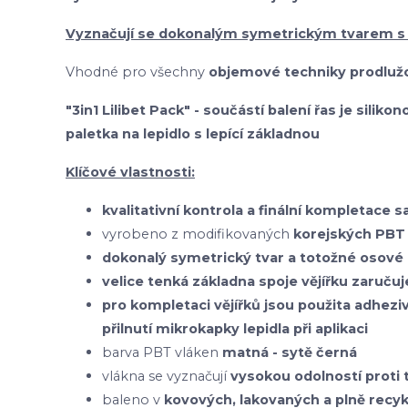
Vyznačují se dokonalým symetrickým tvarem s
Vhodné pro všechny
objemové techniky prodlužo
"3in1 Lilibet Pack" - součástí balení řas je silik
paletka na lepidlo s lepící základnou
Klíčové vlastnosti:
kvalitativní kontrola a finální kompletace 
vyrobeno z modifikovaných
korejských
PBT 
dokonalý symetrický tvar a totožné osové 
velice tenká základna spoje vějířku zaruču
pro kompletaci vějířků jsou použita adhezi
přilnutí mikrokapky lepidla při aplikaci
barva PBT vláken
matná - sytě černá
vlákna se vyznačují
vysokou odolností prot
baleno v
kovových, lakovaných a plně recy