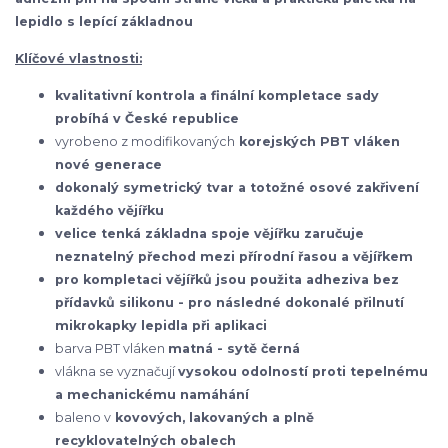
lepidlo s lepící základnou
Klíčové vlastnosti:
kvalitativní kontrola a finální kompletace sady
probíhá v České republice
vyrobeno z modifikovaných
korejských
PBT vláken
nové generace
dokonalý symetrický tvar a totožné osové zakřivení
každého vějířku
velice tenká základna spoje vějířku zaručuje
neznatelný přechod mezi přírodní řasou a vějířkem
pro kompletaci vějířků jsou použita adheziva bez
přídavků silikonu - pro následné dokonalé přilnutí
mikrokapky lepidla při aplikaci
barva PBT vláken
matná - sytě černá
vlákna se vyznačují
vysokou odolností proti tepelnému
a mechanickému namáhání
baleno v
kovových, lakovaných a plně
recyklovatelných obalech