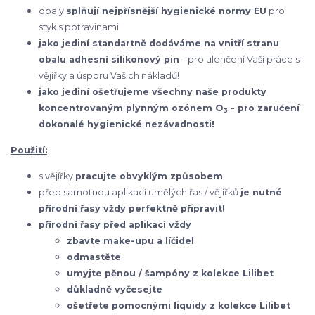
obaly
splňují nejpřísnější hygienické normy EU
pro
styk s potravinami
jako jediní standartně dodáváme na vnitří stranu
obalu adhesní silikonový pin
- pro ulehčení Vaší práce s
vějířky a úsporu Vašich nákladů!
jako jediní ošetřujeme všechny naše produkty
koncentrovaným plynným ozónem O
- pro zaručení
3
dokonalé hygienické nezávadnosti!
Použití:
s vějířky
pracujte obvyklým způsobem
před samotnou aplikací umělých řas / vějířků
je nutné
přírodní řasy vždy perfektně připravit!
přírodní řasy před aplikací vždy
zbavte make-upu a líčidel
odmastěte
umyjte pěnou / šampóny z kolekce Lilibet
důkladně vyčesejte
ošetřete pomocnými liquidy z kolekce Lilibet