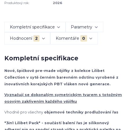
Produktový rok:
2026
Kompletní specifikace
Parametry
Hodnocení
2
Komentáře
0
Kompletní specifikace
Nové, špičkově pre-made vějířky z kolekce Lilibet
Collection v sytě černém barevném odstínu vyrobené z
inovativních korejských PBT vláken nové generace.
Vyznačují se dokonalým symetrickým tvarem s totožným
osovým zakřivením každého vějířku
Vhodné pro všechny
objemové techniky prodlužování řas
"3in1 Lilibet Pack" - součástí balení řas je silikonový
adhezní pin na spodní straně víčka a praktická paletka na