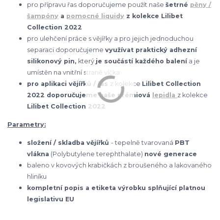
pro přípravu řas doporučujeme použít naše
šetrné
pěny /
šampóny
a
pomocné liquidy
z kolekce Lilibet
Collection 2022
pro ulehčení práce s vějířky a pro jejich jednoduchou
separaci doporučujeme
využívat praktický adhezní
silikonový pin,
který
je součástí každého balení
a je
umístěn na vnitřní straně víčka
pro aplikaci vějířků / řas
z kolekce
Lilibet Collection
2022 doporučujeme naše prémiová
lepidla
z kolekce
Lilibet Collection 2022
Parametry:
složení / skladba vějířků
- tepelně tvarovaná
PBT
vlákna
(Polybutylene terephthalate)
nové generace
baleno v kovových krabičkách z broušeného a lakovaného
hliníku
kompletní popis a etiketa výrobku splňující platnou
legislativu EU