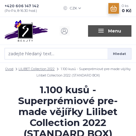
+420 606 147 142
0
ks
CZK
0 Kč
(Po-Pá, 8-16.30 hod.)
Menu
Hledat
Úvod
LILIBET Collection 2022
1.100 kusů - Superprémiové pre-made vějířky
Lilibet Collection 2022 (STANDARD BOX)
1.100 kusů -
Superprémiové pre-
made vějířky Lilibet
Collection 2022
(STANDARD BOX)