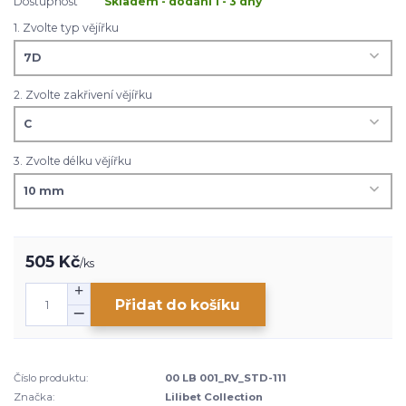
Dostupnost
Skladem - dodání 1 - 3 dny
1. Zvolte typ vějířku
2. Zvolte zakřivení vějířku
3. Zvolte délku vějířku
505 Kč
/
ks
Přidat do košíku
Číslo produktu:
00 LB 001_RV_STD-111
Značka:
Lilibet Collection