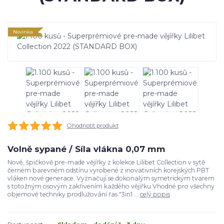
Novinka
Ohodnotit produkt
Volně sypané / Síla vlákna 0,07 mm
Nové, špičkově pre-made vějířky z kolekce Lilibet Collection v sytě
černém barevném odstínu vyrobené z inovativních korejských PBT
vláken nové generace. Vyznačují se dokonalým symetrickým tvarem
s totožným osovým zakřivením každého vějířku Vhodné pro všechny
objemové techniky prodlužování řas "3in1 ...
celý popis