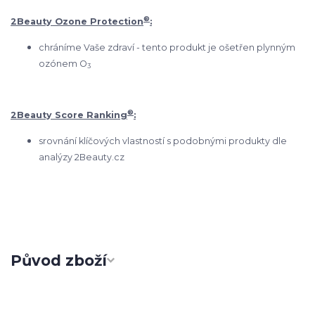
®
2Beauty Ozone Protection
:
chráníme Vaše zdraví - tento produkt je ošetřen plynným
ozónem O
3
®
2Beauty Score Ranking
:
srovnání klíčových vlastností s podobnými produkty dle
analýzy 2Beauty.cz
Původ zboží